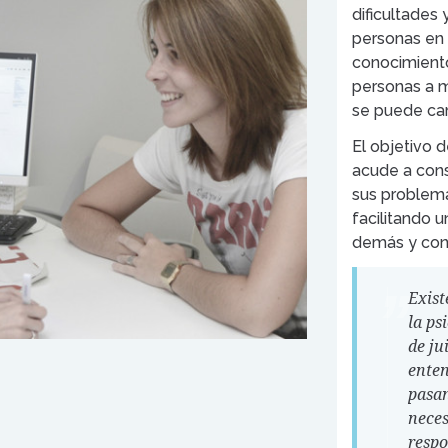
dificultades
personas en 
conocimiento
personas a m
se puede cam
El objetivo 
acude a cons
sus problema
facilitando 
demás y con 
Exist
la ps
de ju
enten
pasan
neces
respo