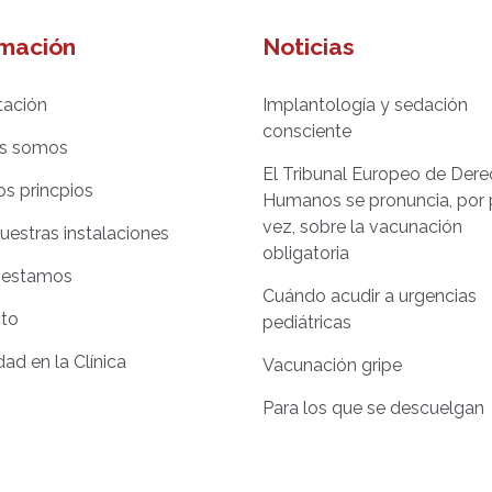
rmación
Noticias
tación
Implantología y sedación
consciente
s somos
El Tribunal Europeo de Der
os princpios
Humanos se pronuncia, por 
vez, sobre la vacunación
nuestras instalaciones
obligatoria
 estamos
Cuándo acudir a urgencias
to
pediátricas
dad en la Clínica
Vacunación gripe
Para los que se descuelgan