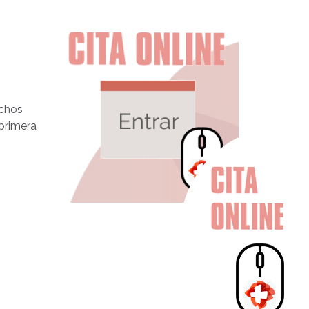
echos
primera