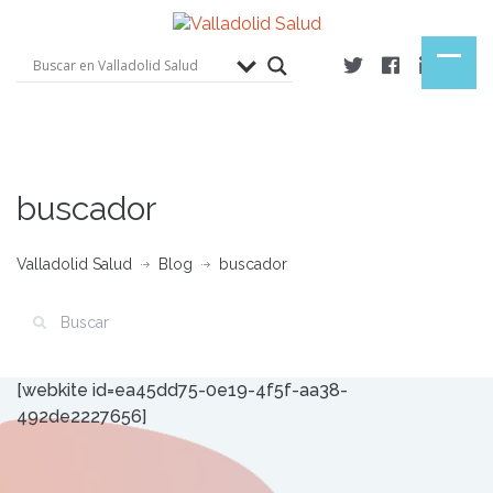
buscador
Valladolid Salud
Blog
buscador
[webkite id=ea45dd75-0e19-4f5f-aa38-
492de2227656]