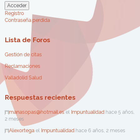
Acceder
Registro
Contraseña perdida
Lista de Foros
Gestión de citas
Reclamaciones
Valladolid Salud
Respuestas recientes
manasopas@hotmail.es
el
Impuntualidad
hace 5 años,
2 meses
Alexortega
el
Impuntualidad
hace 6 años, 2 meses